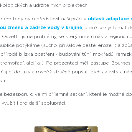
ekologických a udržitelných projektech.
lem tedy bylo představit naši práci v
oblasti adaptace 
kou změnu a zádrže vody v krajině
, které se systematic
 Osvětlili jsme problémy, se kterými se u nás v regionu i
ublice potýkáme (sucho, přívalové deště, eroze...) a způs
. přírodě blízká opatření - budování tůní, mokřadů, remízků
tromořadí, alejí aj.). Po prezentaci měli zástupci Bourge
lňující dotazy a rovněž stručně popsat jejich aktivity a ná
ti.
e bezesporu o velmi příjemné setkání, které je možné do
využít i pro další spolupráci.