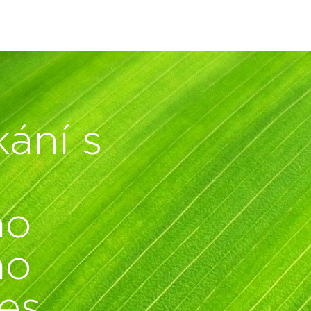
ání s
ho
ho
es