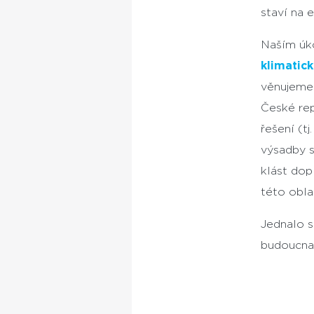
staví na 
Naším úko
klimatic
věnujeme.
České rep
řešení (tj
výsadby s
klást dop
této oblas
Jednalo s
budoucna 