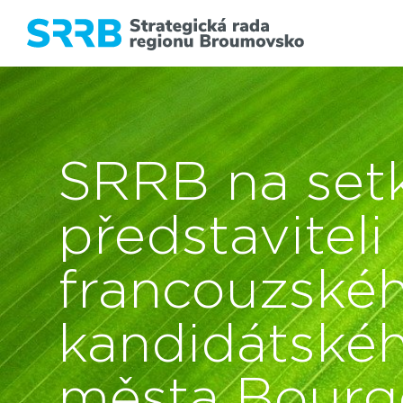
SRRB na setk
představiteli
francouzské
kandidátské
města Bourg