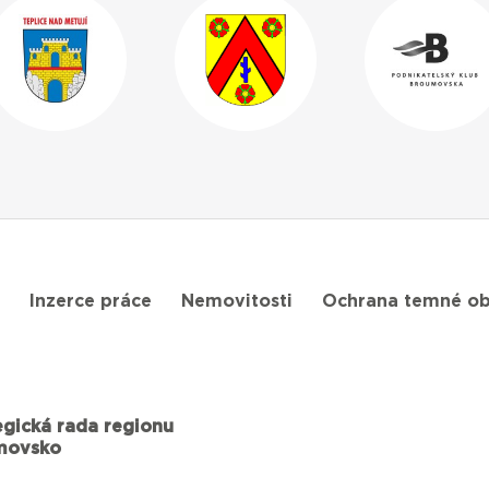
Inzerce práce
Nemovitosti
Ochrana temné ob
egická rada regionu
movsko