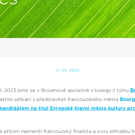
17. 05. 2023
05. 2023 jsme se v Broumově společně s kolegy z týmu
B
astnili setkání s představiteli francouzského města
Bourg
kandidátem na titul Evropské hlavní město kultury pr
e přitom nejmenší francouzský finalista a svou přihlášku 