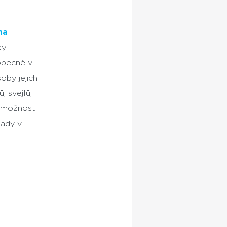
na
ky
 obecně v
oby jejich
, svejlů,
s možnost
pady v