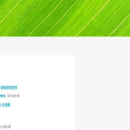
roumov
es
, které
o rok
hodně