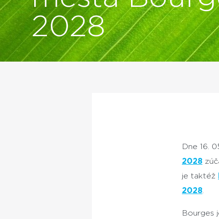
2028
Dne 16. 
2028
zúč
je taktéž
2028
.
Bourges j