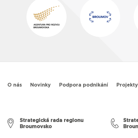
O nás
Novinky
Podpora podnikání
Projekty
Strategická rada regionu
Strat
Broumovsko
Brou