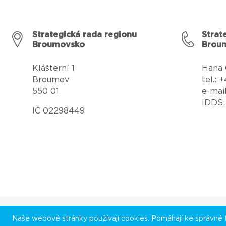
Strategická rada regionu
Strat
Broumovsko
Brou
Klášterní 1
Hana 
Broumov
tel.:
550 01
e-mai
IDDS:
IČ 02298449
Naše webové stránky používají cookies. Pomáhají ke správné fu