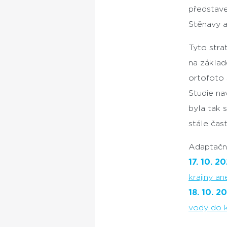
představ
Stěnavy a
Tyto stra
na základ
ortofoto 
Studie na
byla tak 
stále čas
Adaptačn
17. 10. 2
krajiny a
18. 10. 2
vody do k