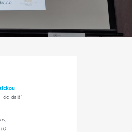
tickou
l do další
ov,
jí)