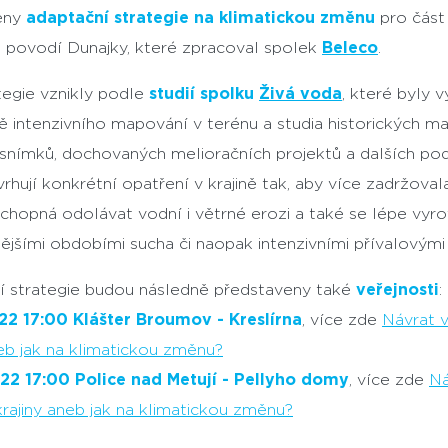
eny
adaptační strategie na klimatickou změnu
pro část
 povodí Dunajky, které zpracoval spolek
Beleco
.
tegie vznikly podle
studií spolku
Živá voda
, které byly 
ě intenzivního mapování v terénu a studia historických ma
snímků, dochovaných melioračních projektů a dalších pod
vrhují konkrétní opatření v krajině tak, aby více zadržova
schopná odolávat vodní i větrné erozi a také se lépe vyr
tějšími obdobími sucha či naopak intenzivními přívalovými 
í strategie budou následně představeny také
veřejnosti
:
022 17:00 Klášter Broumov - Kreslírna
, více zde
Návrat 
neb jak na klimatickou změnu?
022 17:00 Police nad Metují - Pellyho domy
, více zde
Ná
rajiny aneb jak na klimatickou změnu?