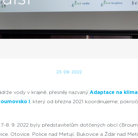
23. 09. 2022
ádrže vody v krajině, přesněji nazvaný
Adaptace na klima
roumovsko I
, který od března 2021 koordinujeme, pokroči
7.-8. 9. 2022 byly představitelům dotčených obcí (Broum
ice, Otovice, Police nad Metují, Bukovice a Žďár nad Metu