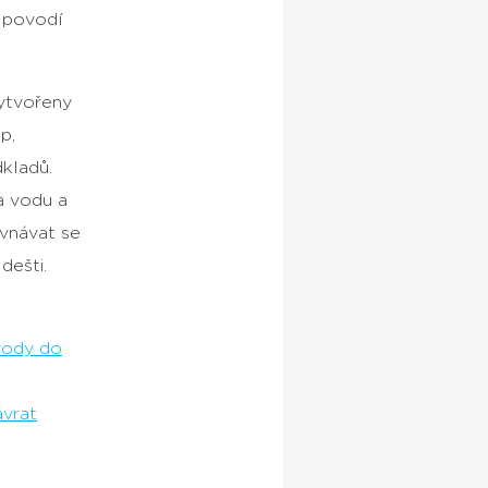
 povodí
vytvořeny
p,
kladů.
la vodu a
ovnávat se
dešti.
vody do
vrat