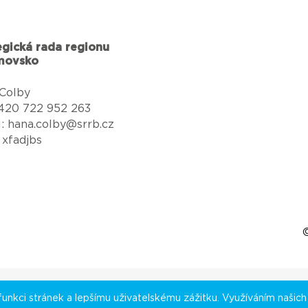
egická rada regionu
movsko
Colby
 +420 722 952 263
l: hana.colby@srrb.cz
 xfadjbs
nkci stránek a lepšímu uživatelskému zážitku. Využíváním našich s