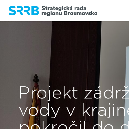
Projekt zádr
vody v krajin
pokročil do d