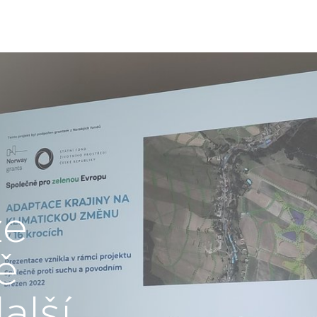
že
ě
alší