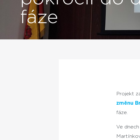
fáze
Projekt z
změnu B
fáze.
Ve dnech 
Martínkov